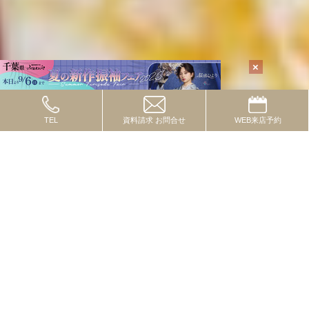
TEL
資料請求
お問合せ
WEB
来店予約
TOPICS
2024.10.08
トピックス
流行の色・柄・テイストってあるの？
2024.09.01
トピックス
一度は付けたいレースコーデ