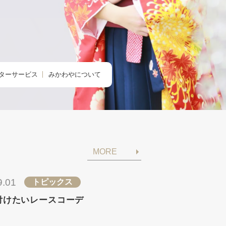
ターサービス
みかわやについて
のクリニック
みかわやについて
の着付け
会社概要
の着方教室
アクセス・店舗一覧
MORE
のdeお出かけ
求人情報
きものレンタル365
9.01
トピックス
付けたいレースコーデ