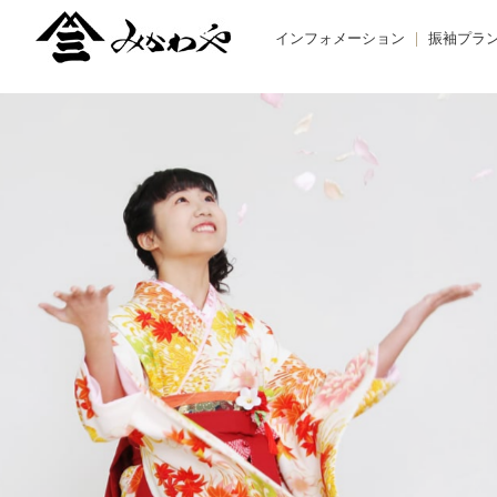
インフォメーション
振袖プラ
TOPIC -トピックス-
BUY -ご
NEWS -ニュース-
RENTAL
BLOG -ブログ-
REMAK
オーダー
お友だち