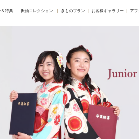
ン＆特典
振袖コレクション
きものプラン
お客様ギャラリー
アフ
購入プラン-
KIMONO -きもの-
振袖
きも
 -レンタルプラン-
FURISODE -振袖-
卒業袴
着物
E -リメイクプラン-
HAKAMA -卒業袴-
小学生卒業袴
きも
レンタルプラン
JUNIOR HAKAMA -小学生卒業袴-
男性羽織袴
きも
紹介特典
MENS HAKAMA -男性羽織袴-
花嫁衣装
BRIDAL -花嫁衣装-
留袖・色留袖
PHOTO -前撮り撮影会-
訪問着