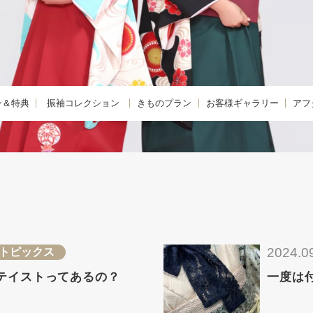
ン＆特典
振袖コレクション
きものプラン
お客様ギャラリー
アフ
購入プラン-
KIMONO -きもの-
振袖
きも
 -レンタルプラン-
FURISODE -振袖-
卒業袴
着物
E -リメイクプラン-
HAKAMA -卒業袴-
小学生卒業袴
きも
レンタルプラン
JUNIOR HAKAMA -小学生卒業袴-
男性羽織袴
きも
紹介特典
MENS HAKAMA -男性羽織袴-
花嫁衣装
2024.0
トピックス
BRIDAL -花嫁衣装-
留袖・色留袖
テイストってあるの？
一度は
PHOTO -前撮り撮影会-
訪問着