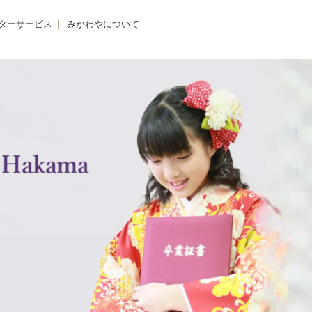
ターサービス
みかわやについて
のクリニック
みかわやについて
の着付け
会社概要
の着方教室
アクセス・店舗一覧
のdeお出かけ
求人情報
きものレンタル365