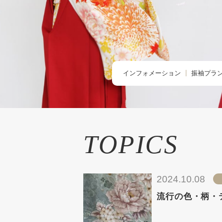
インフォメーション
振袖プラ
TOPIC -トピックス-
BUY -ご
NEWS -ニュース-
RENTAL
BLOG -ブログ-
REMAK
TOPICS
オーダー
お友だち
2024.10.08
流行の色・柄・