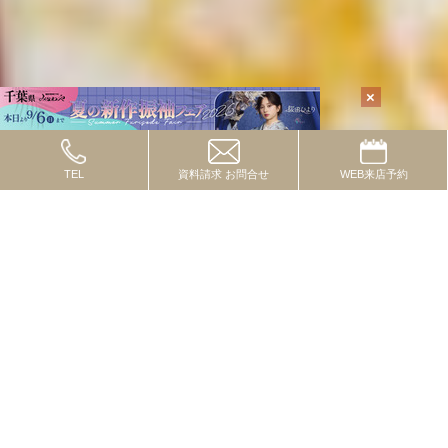
TEL
資料請求
お問合せ
WEB
来店予約
TOPICS
2024.10.08
トピックス
流行の色・柄・テイストってあるの？
2024.09.01
トピックス
一度は付けたいレースコーデ