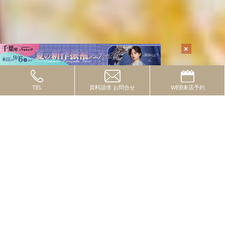
TEL
資料請求
お問合せ
WEB
来店予約
TOPICS
2024.10.08
トピックス
流行の色・柄・テイストってあるの？
2024.09.01
トピックス
一度は付けたいレースコーデ