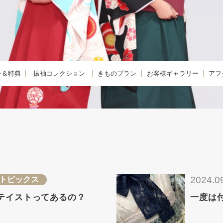
ン＆特典
振袖コレクション
きものプラン
お客様ギャラリー
アフ
購入プラン-
KIMONO -きもの-
振袖
きも
 -レンタルプラン-
FURISODE -振袖-
卒業袴
着物
E -リメイクプラン-
HAKAMA -卒業袴-
小学生卒業袴
きも
レンタルプラン
JUNIOR HAKAMA -小学生卒業袴-
男性羽織袴
きも
紹介特典
MENS HAKAMA -男性羽織袴-
花嫁衣装
2024.0
トピックス
BRIDAL -花嫁衣装-
留袖・色留袖
テイストってあるの？
一度は
PHOTO -前撮り撮影会-
訪問着