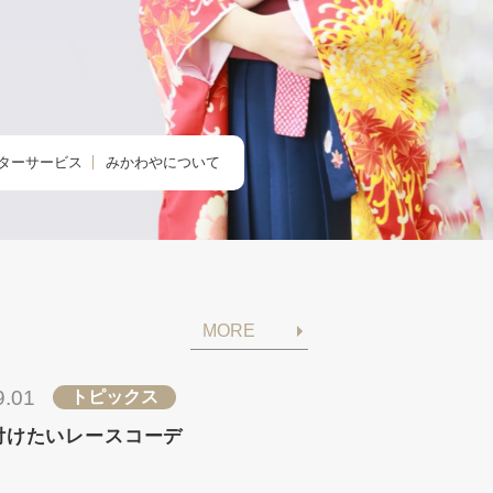
ターサービス
みかわやについて
のクリニック
みかわやについて
の着付け
会社概要
の着方教室
アクセス・店舗一覧
MORE
のdeお出かけ
求人情報
きものレンタル365
9.01
トピックス
付けたいレースコーデ