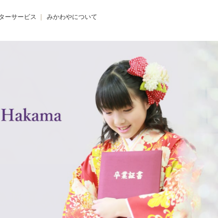
ターサービス
みかわやについて
のクリニック
みかわやについて
の着付け
会社概要
の着方教室
アクセス・店舗一覧
のdeお出かけ
求人情報
きものレンタル365