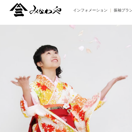
インフォメーション
振袖プラ
TOPIC -トピックス-
BUY -ご
NEWS -ニュース-
RENTAL
BLOG -ブログ-
REMAK
オーダー
お友だち