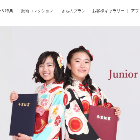
ン＆特典
振袖コレクション
きものプラン
お客様ギャラリー
アフ
購入プラン-
KIMONO -きもの-
振袖
きも
 -レンタルプラン-
FURISODE -振袖-
卒業袴
着物
E -リメイクプラン-
HAKAMA -卒業袴-
小学生卒業袴
きも
レンタルプラン
JUNIOR HAKAMA -小学生卒業袴-
男性羽織袴
きも
紹介特典
MENS HAKAMA -男性羽織袴-
花嫁衣装
BRIDAL -花嫁衣装-
留袖・色留袖
PHOTO -前撮り撮影会-
訪問着