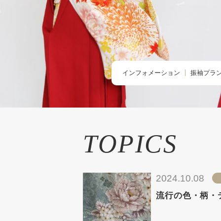
インフォメーション
振袖プラ
TOPIC -トピックス-
BUY -ご
NEWS -ニュース-
RENTAL
BLOG -ブログ-
REMAK
TOPICS
オーダー
お友だち
2024.10.08
流行の色・柄・