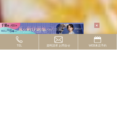
TEL
資料請求
お問合せ
WEB
来店予約
TOPICS
2024.10.08
トピックス
流行の色・柄・テイストってあるの？
2024.09.01
トピックス
一度は付けたいレースコーデ