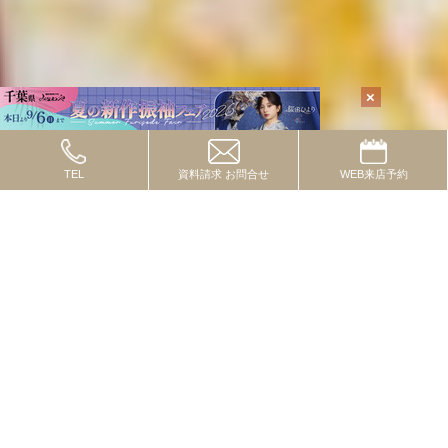
TEL
資料請求
お問合せ
WEB
来店予約
TOPICS
2024.10.08
トピックス
流行の色・柄・テイストってあるの？
2024.09.01
トピックス
一度は付けたいレースコーデ