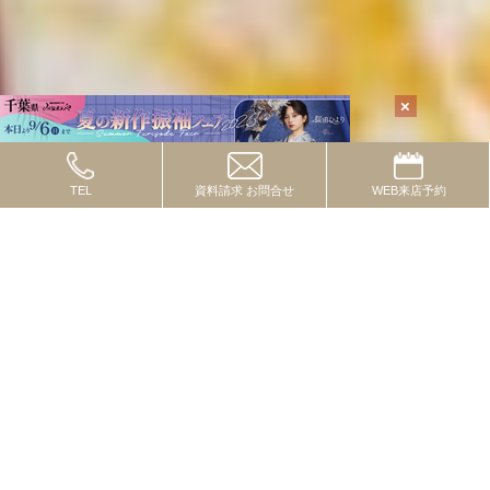
TEL
資料請求
お問合せ
WEB
来店予約
TOPICS
2024.10.08
トピックス
流行の色・柄・テイストってあるの？
2024.09.01
トピックス
一度は付けたいレースコーデ