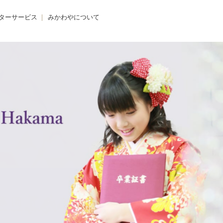
ターサービス
みかわやについて
のクリニック
みかわやについて
の着付け
会社概要
の着方教室
アクセス・店舗一覧
のdeお出かけ
求人情報
きものレンタル365