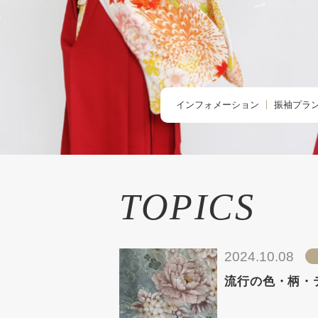
インフォメーション
振袖プラ
TOPIC -トピックス-
BUY -ご
NEWS -ニュース-
RENTAL
BLOG -ブログ-
REMAK
TOPICS
オーダー
お友だち
2024.10.08
流行の色・柄・