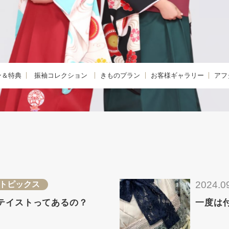
ン＆特典
振袖コレクション
きものプラン
お客様ギャラリー
アフ
購入プラン-
KIMONO -きもの-
振袖
きも
 -レンタルプラン-
FURISODE -振袖-
卒業袴
着物
E -リメイクプラン-
HAKAMA -卒業袴-
小学生卒業袴
きも
レンタルプラン
JUNIOR HAKAMA -小学生卒業袴-
男性羽織袴
きも
紹介特典
MENS HAKAMA -男性羽織袴-
花嫁衣装
2024.0
トピックス
BRIDAL -花嫁衣装-
留袖・色留袖
テイストってあるの？
一度は
PHOTO -前撮り撮影会-
訪問着