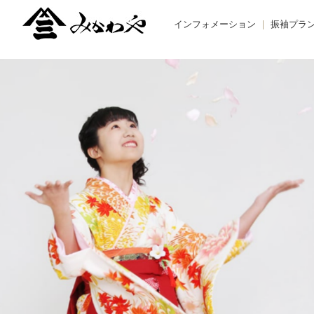
インフォメーション
振袖プラ
TOPIC -トピックス-
BUY -ご
NEWS -ニュース-
RENTAL
BLOG -ブログ-
REMAK
オーダー
お友だち