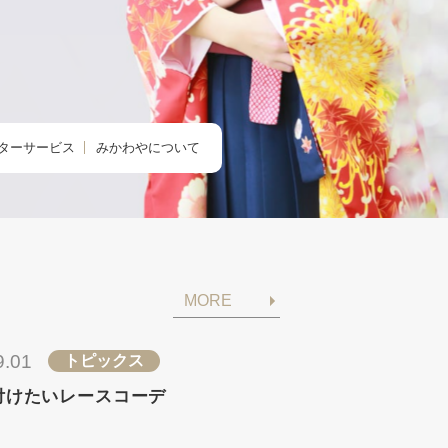
ターサービス
みかわやについて
のクリニック
みかわやについて
の着付け
会社概要
の着方教室
アクセス・店舗一覧
MORE
のdeお出かけ
求人情報
きものレンタル365
9.01
トピックス
付けたいレースコーデ