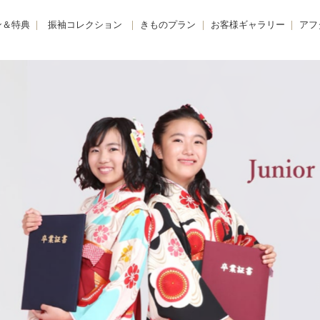
ン＆特典
振袖コレクション
きものプラン
お客様ギャラリー
アフ
購入プラン-
KIMONO -きもの-
振袖
きも
 -レンタルプラン-
FURISODE -振袖-
卒業袴
着物
E -リメイクプラン-
HAKAMA -卒業袴-
小学生卒業袴
きも
レンタルプラン
JUNIOR HAKAMA -小学生卒業袴-
男性羽織袴
きも
紹介特典
MENS HAKAMA -男性羽織袴-
花嫁衣装
BRIDAL -花嫁衣装-
留袖・色留袖
PHOTO -前撮り撮影会-
訪問着