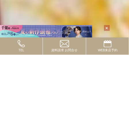
TEL
資料請求
お問合せ
WEB
来店予約
TOPICS
2024.10.08
トピックス
流行の色・柄・テイストってあるの？
2024.09.01
トピックス
一度は付けたいレースコーデ