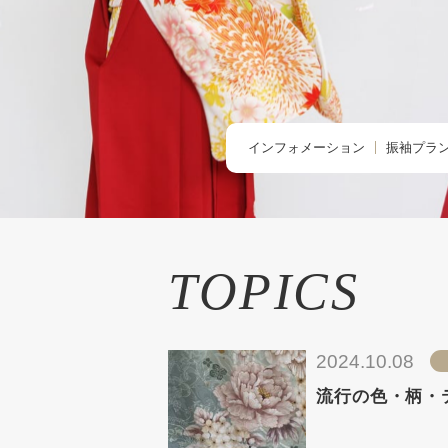
インフォメーション
振袖プラ
TOPIC -トピックス-
BUY -ご
NEWS -ニュース-
RENTAL
BLOG -ブログ-
REMAK
TOPICS
オーダー
お友だち
2024.10.08
流行の色・柄・