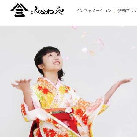
インフォメーション
振袖プラ
TOPIC -トピックス-
BUY -ご
NEWS -ニュース-
RENTAL
BLOG -ブログ-
REMAK
オーダー
お友だち