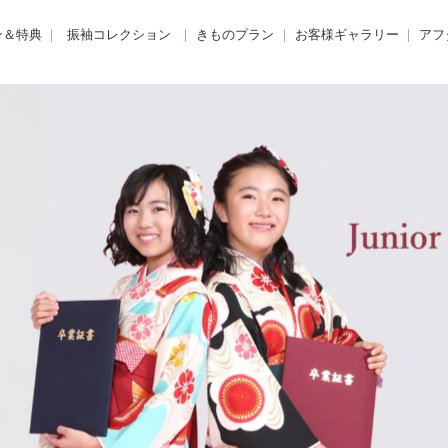
ン＆特典
振袖コレクション
きものプラン
お客様ギャラリー
アフ
購入プラン-
KIMONO -きもの-
振袖
きも
 -レンタルプラン-
FURISODE -振袖-
卒業袴
着物
E -リメイクプラン-
HAKAMA -卒業袴-
小学生卒業袴
きも
レンタルプラン
JUNIOR HAKAMA -小学生卒業袴-
男性羽織袴
きも
紹介特典
MENS HAKAMA -男性羽織袴-
花嫁衣装
BRIDAL -花嫁衣装-
留袖・色留袖
PHOTO -前撮り撮影会-
訪問着