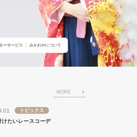
ターサービス
みかわやについて
のクリニック
みかわやについて
の着付け
会社概要
の着方教室
アクセス・店舗一覧
MORE
のdeお出かけ
求人情報
きものレンタル365
9.01
トピックス
付けたいレースコーデ