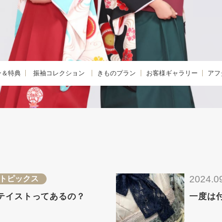
ン＆特典
振袖コレクション
きものプラン
お客様ギャラリー
アフ
購入プラン-
KIMONO -きもの-
振袖
きも
 -レンタルプラン-
FURISODE -振袖-
卒業袴
着物
E -リメイクプラン-
HAKAMA -卒業袴-
小学生卒業袴
きも
レンタルプラン
JUNIOR HAKAMA -小学生卒業袴-
男性羽織袴
きも
紹介特典
MENS HAKAMA -男性羽織袴-
花嫁衣装
2024.0
トピックス
BRIDAL -花嫁衣装-
留袖・色留袖
テイストってあるの？
一度は
PHOTO -前撮り撮影会-
訪問着