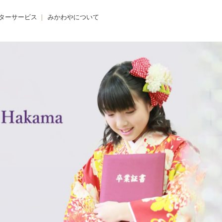
ターサービス
みかわやについて
のクリニック
みかわやについて
の着付け
会社概要
の着方教室
アクセス・店舗一覧
のdeお出かけ
求人情報
きものレンタル365