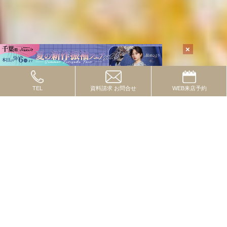
TEL
資料請求
お問合せ
WEB
来店予約
TOPICS
2024.10.08
トピックス
流行の色・柄・テイストってあるの？
2024.09.01
トピックス
一度は付けたいレースコーデ