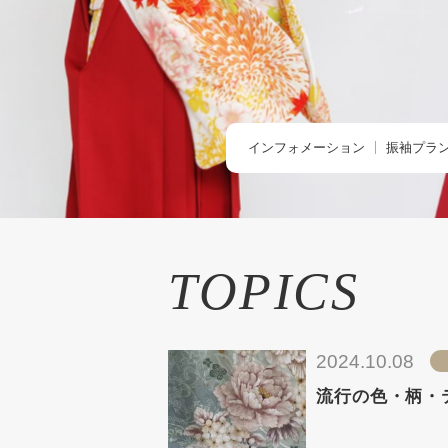
インフォメーション
振袖プラ
TOPIC -トピックス-
BUY -ご
NEWS -ニュース-
RENTAL
BLOG -ブログ-
REMAK
TOPICS
オーダー
お友だち
2024.10.08
流行の色・柄・