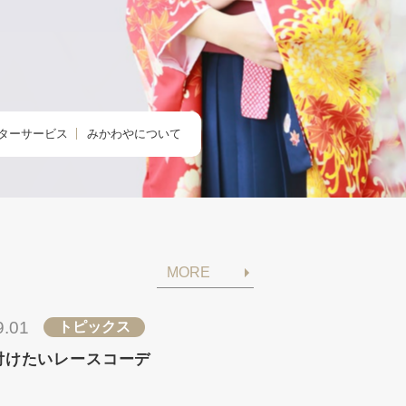
ターサービス
みかわやについて
のクリニック
みかわやについて
の着付け
会社概要
の着方教室
アクセス・店舗一覧
MORE
のdeお出かけ
求人情報
きものレンタル365
9.01
トピックス
付けたいレースコーデ