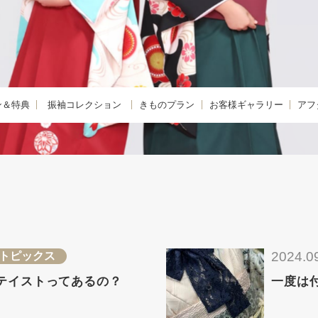
ン＆特典
振袖コレクション
きものプラン
お客様ギャラリー
アフ
購入プラン-
KIMONO -きもの-
振袖
きも
 -レンタルプラン-
FURISODE -振袖-
卒業袴
着物
E -リメイクプラン-
HAKAMA -卒業袴-
小学生卒業袴
きも
レンタルプラン
JUNIOR HAKAMA -小学生卒業袴-
男性羽織袴
きも
紹介特典
MENS HAKAMA -男性羽織袴-
花嫁衣装
2024.0
トピックス
BRIDAL -花嫁衣装-
留袖・色留袖
テイストってあるの？
一度は
PHOTO -前撮り撮影会-
訪問着