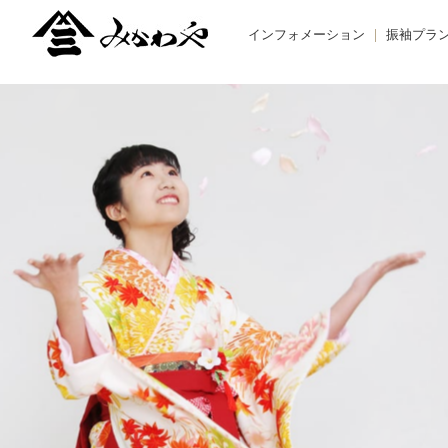
インフォメーション
振袖プラ
TOPIC -トピックス-
BUY -ご
NEWS -ニュース-
RENTAL
BLOG -ブログ-
REMAK
オーダー
お友だち