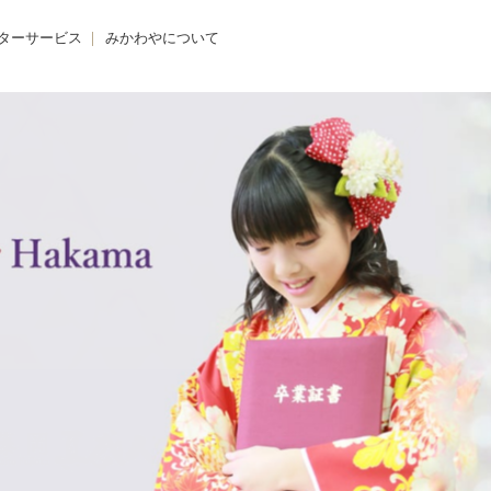
ターサービス
みかわやについて
のクリニック
みかわやについて
の着付け
会社概要
の着方教室
アクセス・店舗一覧
のdeお出かけ
求人情報
きものレンタル365