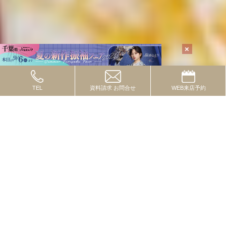
TEL
資料請求
お問合せ
WEB
来店予約
TOPICS
2024.10.08
トピックス
流行の色・柄・テイストってあるの？
2024.09.01
トピックス
一度は付けたいレースコーデ