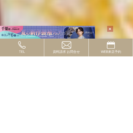
TEL
資料請求
お問合せ
WEB
来店予約
TOPICS
2024.10.08
トピックス
流行の色・柄・テイストってあるの？
2024.09.01
トピックス
一度は付けたいレースコーデ