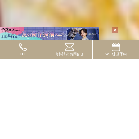
TEL
資料請求
お問合せ
WEB
来店予約
TOPICS
2024.10.08
トピックス
流行の色・柄・テイストってあるの？
2024.09.01
トピックス
一度は付けたいレースコーデ