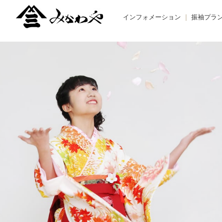
インフォメーション
振袖プラ
TOPIC -トピックス-
BUY -ご
NEWS -ニュース-
RENTAL
BLOG -ブログ-
REMAK
オーダー
お友だち