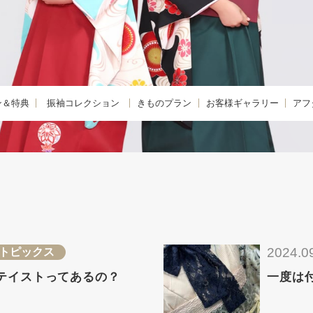
ン＆特典
振袖コレクション
きものプラン
お客様ギャラリー
アフ
購入プラン-
KIMONO -きもの-
振袖
きも
 -レンタルプラン-
FURISODE -振袖-
卒業袴
着物
E -リメイクプラン-
HAKAMA -卒業袴-
小学生卒業袴
きも
レンタルプラン
JUNIOR HAKAMA -小学生卒業袴-
男性羽織袴
きも
紹介特典
MENS HAKAMA -男性羽織袴-
花嫁衣装
2024.0
トピックス
BRIDAL -花嫁衣装-
留袖・色留袖
テイストってあるの？
一度は
PHOTO -前撮り撮影会-
訪問着