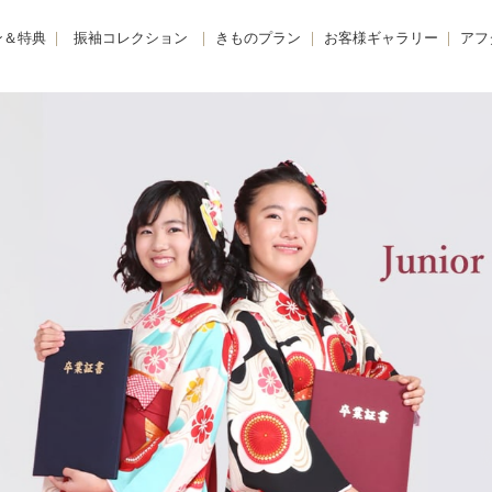
ン＆特典
振袖コレクション
きものプラン
お客様ギャラリー
アフ
購入プラン-
KIMONO -きもの-
振袖
きも
 -レンタルプラン-
FURISODE -振袖-
卒業袴
着物
E -リメイクプラン-
HAKAMA -卒業袴-
小学生卒業袴
きも
レンタルプラン
JUNIOR HAKAMA -小学生卒業袴-
男性羽織袴
きも
紹介特典
MENS HAKAMA -男性羽織袴-
花嫁衣装
BRIDAL -花嫁衣装-
留袖・色留袖
PHOTO -前撮り撮影会-
訪問着