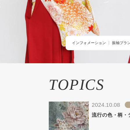
インフォメーション
振袖プラ
TOPIC -トピックス-
BUY -ご
NEWS -ニュース-
RENTAL
BLOG -ブログ-
REMAK
TOPICS
オーダー
お友だち
2024.10.08
流行の色・柄・