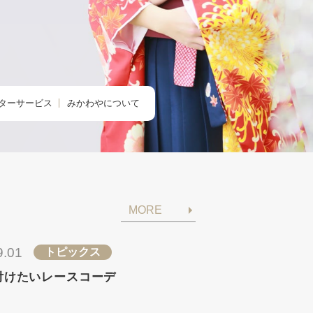
ターサービス
みかわやについて
のクリニック
みかわやについて
の着付け
会社概要
の着方教室
アクセス・店舗一覧
MORE
のdeお出かけ
求人情報
きものレンタル365
9.01
トピックス
付けたいレースコーデ