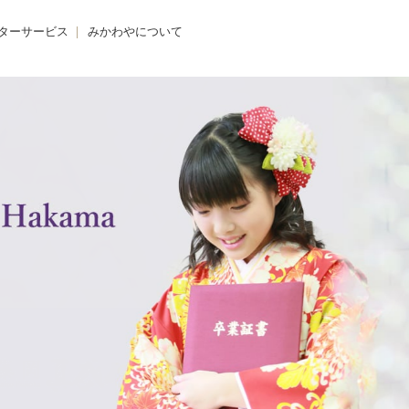
ターサービス
みかわやについて
のクリニック
みかわやについて
の着付け
会社概要
の着方教室
アクセス・店舗一覧
のdeお出かけ
求人情報
きものレンタル365