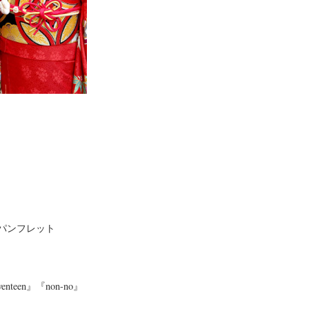
パンフレット
en』『non-no』