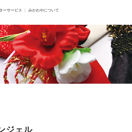
ターサービス
みかわやについて
のクリニック
みかわやについて
の着付け
会社概要
の着方教室
アクセス・店舗一覧
のdeお出かけ
求人情報
きものレンタル365
ンジェル