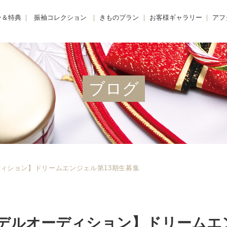
ン＆特典
振袖コレクション
きものプラン
お客様ギャラリー
アフ
購入プラン-
KIMONO -きもの-
振袖
きも
 -レンタルプラン-
FURISODE -振袖-
卒業袴
着物
E -リメイクプラン-
HAKAMA -卒業袴-
小学生卒業袴
きも
ブログ
レンタルプラン
JUNIOR HAKAMA -小学生卒業袴-
男性羽織袴
きも
紹介特典
MENS HAKAMA -男性羽織袴-
花嫁衣装
BRIDAL -花嫁衣装-
留袖・色留袖
PHOTO -前撮り撮影会-
訪問着
ィション】ドリームエンジェル第13期生募集
デルオーディション】ドリームエ