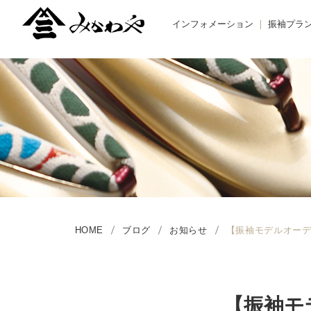
インフォメーション
振袖プラ
TOPIC -トピックス-
BUY -ご
NEWS -ニュース-
RENTAL
BLOG -ブログ-
REMAK
オーダー
お友だち
HOME
ブログ
お知らせ
【振袖モデルオーデ
【振袖モ