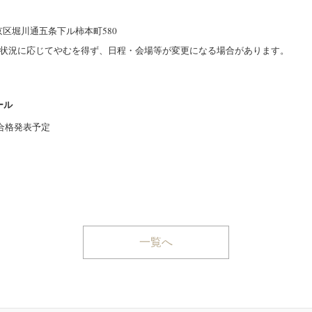
堀川通五条下ル柿本町580
況に応じてやむを得ず、日程・会場等が変更になる場合があります。
ール
）合格発表予定
一覧へ