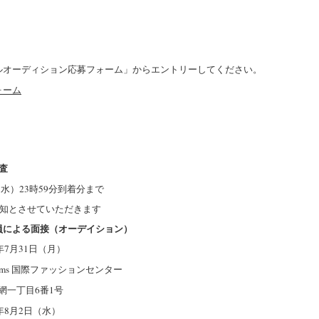
ルオーディション応募フォーム」からエントリーしてください。
ォーム
査
（水）23時59分到着分
まで
知とさせていただきます
員による面接（オーデイション）
年7月31日（月）
 Rooms 国際ファッションセンター
網一丁目6番1号
年8月2日（水）